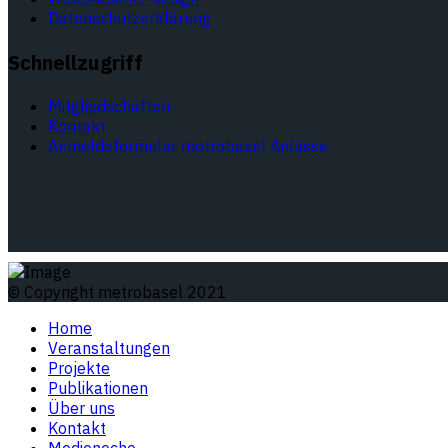
Datenschutzerklärung
Schnellzugriff
Mitgliedschaften
Kontakt
Anmeldeformular metrobasel Anlässe
© Copyright metrobasel 2021
Home
Veranstaltungen
Projekte
Publikationen
Über uns
Kontakt
Medienecho