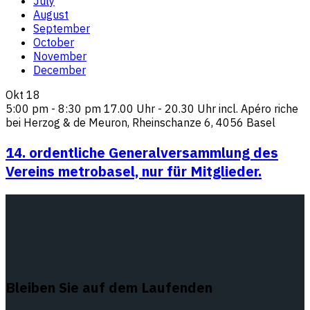
July
August
September
October
November
December
Okt
18
5:00 pm - 8:30 pm
17.00 Uhr - 20.30 Uhr incl. Apéro riche
bei Herzog & de Meuron, Rheinschanze 6, 4056 Basel
14. ordentliche Generalversammlung des
Vereins metrobasel, nur für Mitglieder.
Bleiben Sie auf dem Laufenden