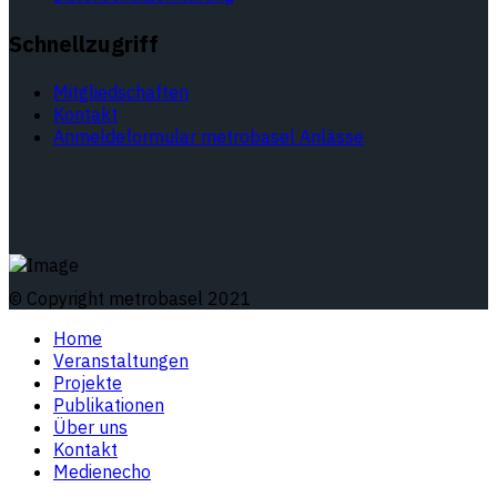
Schnellzugriff
Mitgliedschaften
Kontakt
Anmeldeformular metrobasel Anlässe
© Copyright metrobasel 2021
Home
Veranstaltungen
Projekte
Publikationen
Über uns
Kontakt
Medienecho